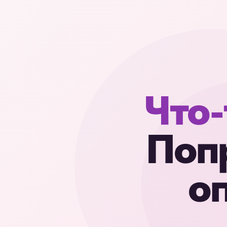
Что-
Поп
оп