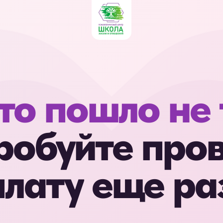
то пошло не 
робуйте пров
лату еще раз