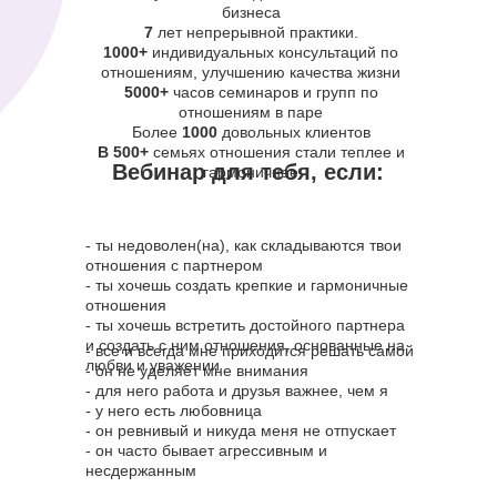
бизнеса
7
лет непрерывной практики.
1000+
индивидуальных консультаций по
отношениям, улучшению качества жизни
5000+
часов семинаров и групп по
отношениям в паре
Более
1000
довольных клиентов
В 500+
семьях отношения стали теплее и
Вебинар для тебя, если:
гармоничнее
- ты недоволен(на), как складываются твои
отношения с партнером
- ты хочешь создать крепкие и гармоничные
отношения
- ты хочешь встретить достойного партнера
и создать с ним отношения, основанные на
- все и всегда мне приходится решать самой
любви и уважении
- он не уделяет мне внимания
- для него работа и друзья важнее, чем я
- у него есть любовница
- он ревнивый и никуда меня не отпускает
- он часто бывает агрессивным и
несдержанным