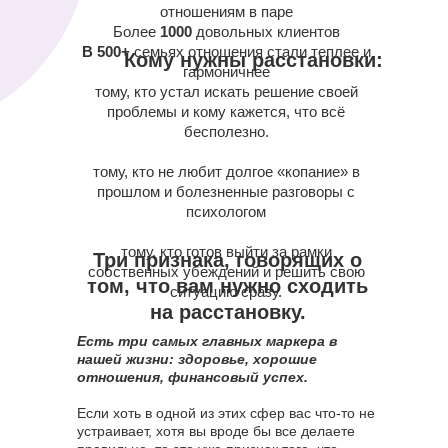
отношениям в паре
Более
1000
довольных клиентов
В 500+
семьях отношения стали теплее и
Кому нужны расстановки:
гармоничнее
тому, кто устал искать решение своей
проблемы и кому кажется, что всё
бесполезно.
⠀
тому, кто не любит долгое «копание» в
прошлом и болезненные разговоры с
психологом
⠀
тому, кто готов выйти за рамки
Три признака, говорящих о
собственных убеждений и решить свою
том, что вам нужно сходить
ситуацию сразу.
на расстановку.
Есть три самых главных маркера в
нашей жизни: здоровье, хорошие
отношения, финансовый успех.
⠀
Если хоть в одной из этих сфер вас что-то не
устраивает, хотя вы вроде бы все делаете